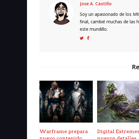
Jose A. Castillo
Soy un apasionado de los MMO
final, cambié muchas de las h
este mundillo.
Re
Warframe prepara
Digital Extremes
nuevo contenido
nuevos detalles