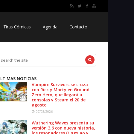
Tiras Cómicas
Agenda
Contacto
LTIMAS NOTICIAS
Vampire Survivors se cruza
con Rick y Morty en Ground
Zero Hero, que llegará a
consolas y Steam el 20 de
agosto
07/08/2026
Wuthering Waves presenta su
versión 3.6 con nueva historia,
los resonadores Qingxiao y