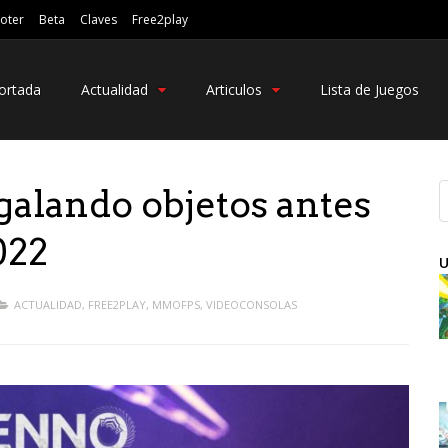
oter
Beta
Claves
Free2play
ortada
Actualidad
Articulos
Lista de Juegos
alando objetos antes
022
U
ACTUALIDAD
,
FREE2PLAY
,
MMOFPS
,
VIDEOCONSOLAS