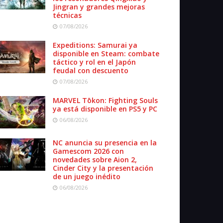
Jingran y grandes mejoras
técnicas
07/08/2026
Expeditions: Samurai ya
disponible en Steam: combate
táctico y rol en el Japón
feudal con descuento
07/08/2026
MARVEL Tōkon: Fighting Souls
ya está disponible en PS5 y PC
06/08/2026
NC anuncia su presencia en la
Gamescom 2026 con
novedades sobre Aion 2,
Cinder City y la presentación
de un juego inédito
06/08/2026