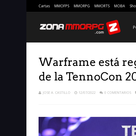
Cartas
MMOFPS
MMORPG
MMORTS
MOBA
Sho
P
Warframe está reg
de la TennoCon 2
JOSE A. CASTILLO
12/07/2022
0 COMENTARIOS