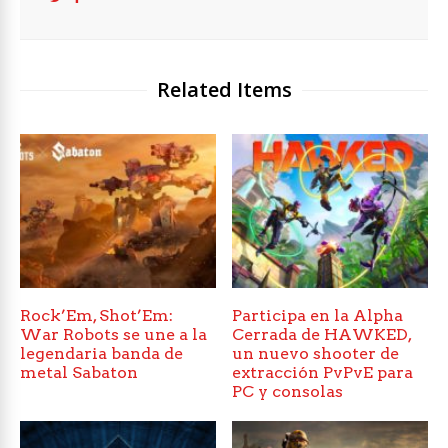
Related Items
Rock’Em, Shot’Em:
Participa en la Alpha
War Robots se une a la
Cerrada de HAWKED,
legendaria banda de
un nuevo shooter de
metal Sabaton
extracción PvPvE para
PC y consolas