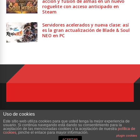
acción y fusión de almas en un nuevo
roguelite con acceso anticipado en
Steam
Servidores acelerados y nueva clase: así
es la gran actualización de Blade & Soul
NEO en PC
Uso de cookies
Este sitio web utiliza cookies para que usted tenga la mejor experiencia de
usuario. Si continúa navegando está dando su consentimiento para la
Copyright © 2023 ZonaMMORPG.com. Todos los derechos reservados
aceptación de las mencionadas cookies y la aceptación de nuestra
política de
cookies
, pinche el enlace para mayor información.
plugin cookies
Portada
¿Quienes Somos?
Colabora
Contacto
ACEPTAR