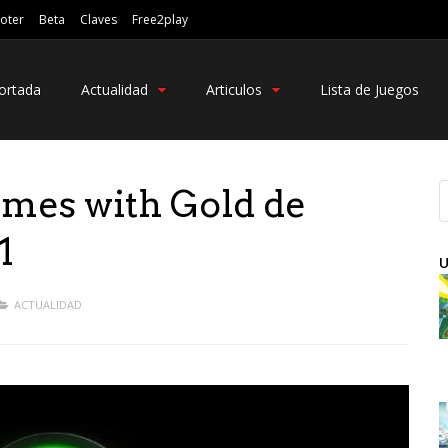
oter
Beta
Claves
Free2play
ortada
Actualidad
Articulos
Lista de Juegos
ames with Gold de
1
U
ACTUALIDAD