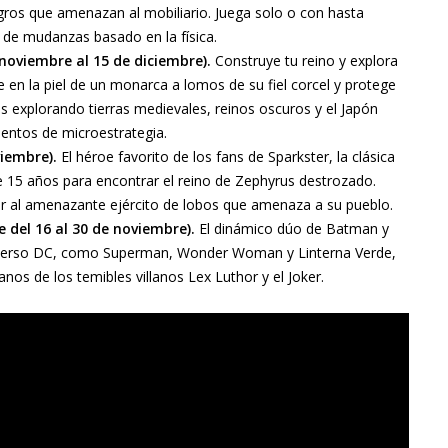
ligros que amenazan al mobiliario. Juega solo o con hasta
 de mudanzas basado en la física.
 noviembre al 15 de diciembre).
Construye tu reino y explora
e en la piel de un monarca a lomos de su fiel corcel y protege
rás explorando tierras medievales, reinos oscuros y el Japón
mentos de microestrategia.
viembre).
El héroe favorito de los fans de Sparkster, la clásica
e 15 años para encontrar el reino de Zephyrus destrozado.
otar al amenazante ejército de lobos que amenaza a su pueblo.
e del 16 al 30 de noviembre).
El dinámico dúo de Batman y
iverso DC, como Superman, Wonder Woman y Linterna Verde,
nos de los temibles villanos Lex Luthor y el Joker.