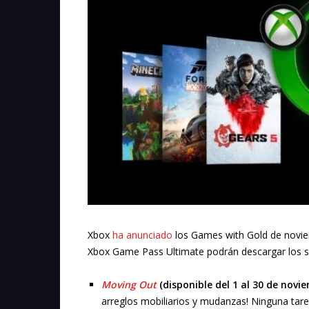
Xbox
ha anunciado
los Games with Gold de noviem
Xbox Game Pass Ultimate podrán descargar los si
Moving Out
(disponible del 1 al 30 de novi
arreglos mobiliarios y mudanzas! Ninguna ta