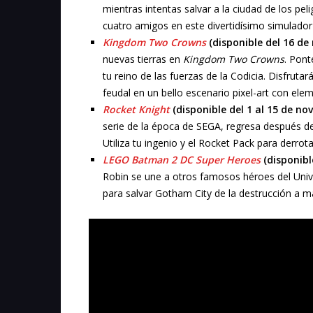
mientras intentas salvar a la ciudad de los pe
cuatro amigos en este divertidísimo simulador
Kingdom Two Crowns
(disponible del 16 de
nuevas tierras en
Kingdom Two Crowns
. Pont
tu reino de las fuerzas de la Codicia. Disfruta
feudal en un bello escenario pixel-art con ele
Rocket Knight
(disponible del 1 al 15 de no
serie de la época de SEGA, regresa después d
Utiliza tu ingenio y el Rocket Pack para derr
LEGO Batman 2 DC Super Heroes
(disponibl
Robin se une a otros famosos héroes del Un
para salvar Gotham City de la destrucción a ma