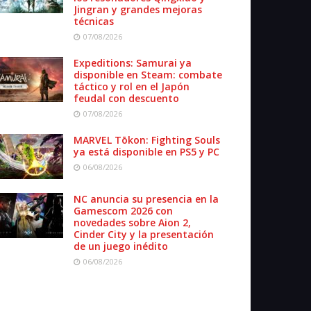
Jingran y grandes mejoras
técnicas
07/08/2026
Expeditions: Samurai ya
disponible en Steam: combate
táctico y rol en el Japón
feudal con descuento
07/08/2026
MARVEL Tōkon: Fighting Souls
ya está disponible en PS5 y PC
06/08/2026
NC anuncia su presencia en la
Gamescom 2026 con
novedades sobre Aion 2,
Cinder City y la presentación
de un juego inédito
06/08/2026