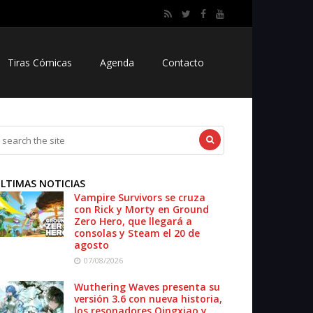
Tiras Cómicas
Agenda
Contacto
LTIMAS NOTICIAS
Vampire Survivors se cruza
con Rick y Morty en Ground
Zero Hero, que llegará a
consolas y Steam el 20 de
agosto
07/08/2026
Wuthering Waves presenta su
versión 3.6 con nueva historia,
los resonadores Qingxiao y