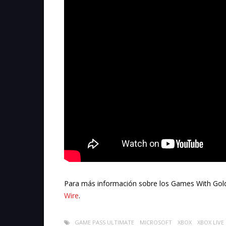
Para más información sobre los Games With Gold 
Wire
.
GAME PASS ULTIMATE
MICROSOFT
XBOX
XBOX LIVE