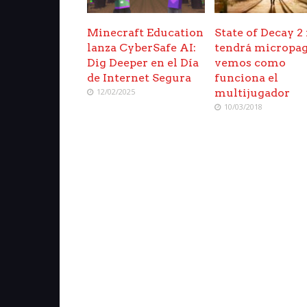
Minecraft Education
State of Decay 2
lanza CyberSafe AI:
tendrá micropag
Dig Deeper en el Día
vemos como
de Internet Segura
funciona el
12/02/2025
multijugador
10/03/2018