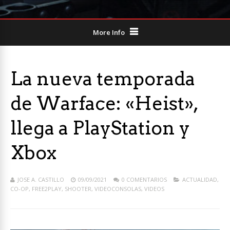
More Info
La nueva temporada
de Warface: «Heist»,
llega a PlayStation y
Xbox
JOSE A. CASTILLO
09/09/2021
0 COMENTARIOS
ACTUALIDAD
,
CO-OP
,
FREE2PLAY
,
SHOOTER
,
VIDEOCONSOLAS
,
VIDEOS