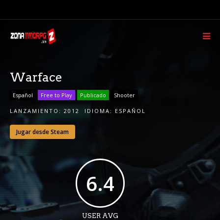
Warface
Español
Free to Play
Publicado
Shooter
LANZAMIENTO:
2012
IDIOMA:
ESPAÑOL
Jugar desde Steam
6.4
USER AVG