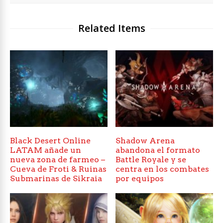
Related Items
Black Desert Online
Shadow Arena
LATAM añade un
abandona el formato
nueva zona de farmeo –
Battle Royale y se
Cueva de Froti & Ruinas
centra en los combates
Submarinas de Sikraia
por equipos