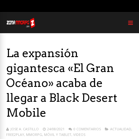
La expansión
gigantesca «El Gran
Océano» acaba de
llegar a Black Desert
Mobile
JOSE A. CASTILLO
24/08/2021
0 COMENTARIOS
ACTUALIDAD
,
FREE2PLAY
,
MMORPG
,
MÓVIL Y TABLET
,
VIDEOS