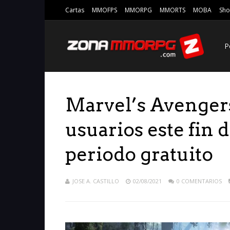
Cartas
MMOFPS
MMORPG
MMORTS
MOBA
Sho
P
Marvel’s Avengers
usuarios este fin 
periodo gratuito
JOSE A. CASTILLO
02/08/2021
0 COMENTARIOS