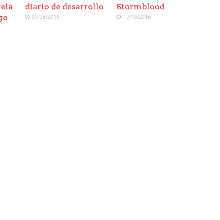
vela
diario de desarrollo
Stormblood
go
09/03/2016
17/10/2016