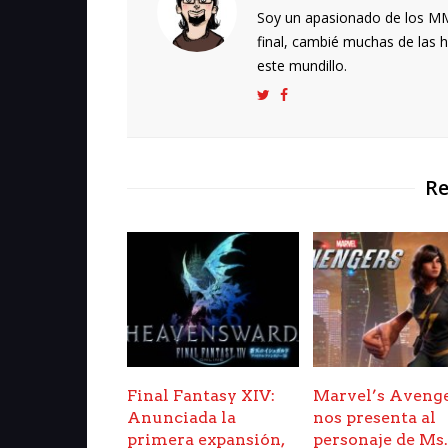
Soy un apasionado de los MMO
final, cambié muchas de las h
este mundillo.
Re
Final Fantasy XIV:
Marvel’s Aveng
Anunciada la
nos presenta al
primera expansión,
personaje de Ms