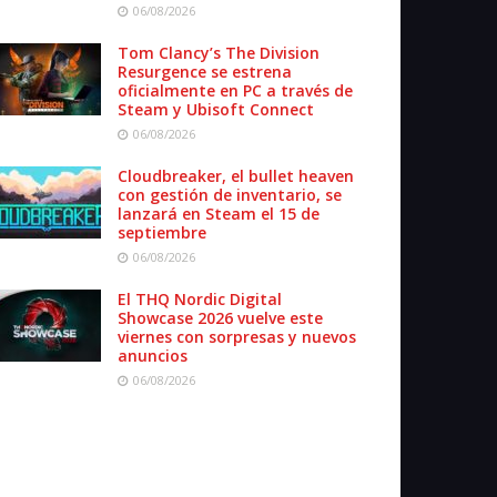
06/08/2026
Tom Clancy’s The Division
Resurgence se estrena
oficialmente en PC a través de
Steam y Ubisoft Connect
06/08/2026
Cloudbreaker, el bullet heaven
con gestión de inventario, se
lanzará en Steam el 15 de
septiembre
06/08/2026
El THQ Nordic Digital
Showcase 2026 vuelve este
viernes con sorpresas y nuevos
anuncios
06/08/2026