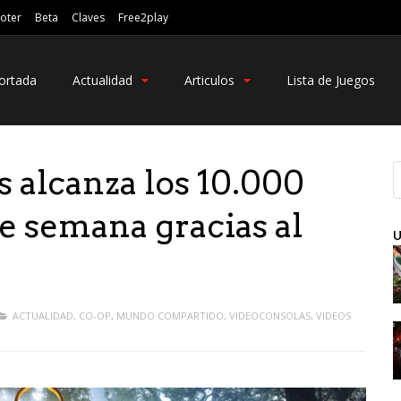
oter
Beta
Claves
Free2play
ortada
Actualidad
Articulos
Lista de Juegos
 alcanza los 10.000
de semana gracias al
U
ACTUALIDAD
,
CO-OP
,
MUNDO COMPARTIDO
,
VIDEOCONSOLAS
,
VIDEOS