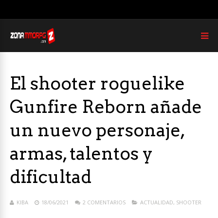
El shooter roguelike
Gunfire Reborn añade
un nuevo personaje,
armas, talentos y
dificultad
KIBA
18/06/2021
2 COMENTARIOS
ACTUALIDAD
,
SHOOTER