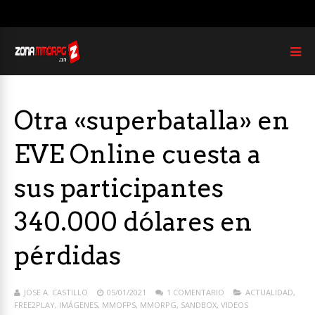
Otra «superbatalla» en
EVE Online cuesta a
sus participantes
340.000 dólares en
pérdidas
JOSE A. CASTILLO
05/01/2021
1 COMENTARIO
ACTUALIDAD
,
FREE2PLAY
,
IMÁGENES
,
MMOFPS
,
MMORPG
,
SANDBOX
,
VIDEOS