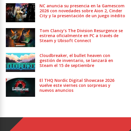
NC anuncia su presencia en la Gamescom
2026 con novedades sobre Aion 2, Cinder
City y la presentación de un juego inédito
Tom Clancy’s The Division Resurgence se
estrena oficialmente en PC a través de
Steam y Ubisoft Connect
Cloudbreaker, el bullet heaven con
gestión de inventario, se lanzará en
Steam el 15 de septiembre
El THQ Nordic Digital Showcase 2026
vuelve este viernes con sorpresas y
nuevos anuncios