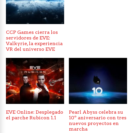
CCP Games cierra los
servidores de EVE:
Valkyrie, la experiencia
VR del universo EVE
EVE Online: Desplegado
Pearl Abyss celebra su
el parche Rubicon 1.1
10º aniversario con tres
nuevos proyectos en
marcha