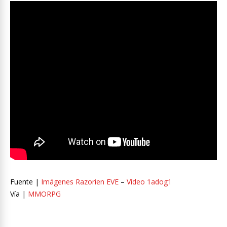
Fuente |
Imágenes Razorien EVE
–
Vídeo 1adog1
Vía |
MMORPG