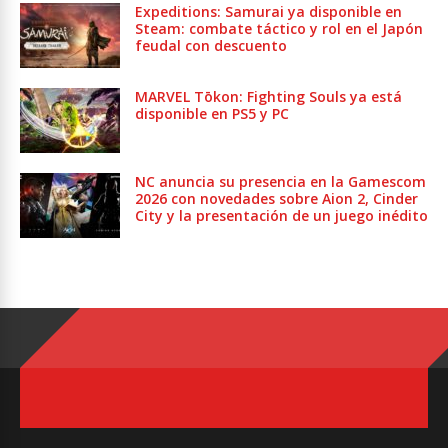
Expeditions: Samurai ya disponible en
Steam: combate táctico y rol en el Japón
feudal con descuento
MARVEL Tōkon: Fighting Souls ya está
disponible en PS5 y PC
NC anuncia su presencia en la Gamescom
2026 con novedades sobre Aion 2, Cinder
City y la presentación de un juego inédito