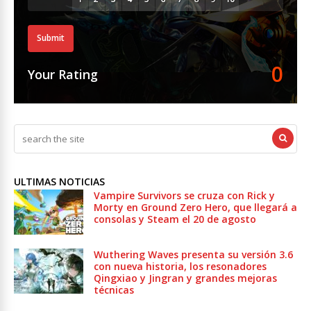
Submit
0
Your Rating
ULTIMAS NOTICIAS
Vampire Survivors se cruza con Rick y
Morty en Ground Zero Hero, que llegará a
consolas y Steam el 20 de agosto
Wuthering Waves presenta su versión 3.6
con nueva historia, los resonadores
Qingxiao y Jingran y grandes mejoras
técnicas