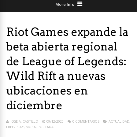
More Info
Riot Games expande la
beta abierta regional
de League of Legends:
Wild Rift a nuevas
ubicaciones en
diciembre
JOSE A. CASTILLO
09/12/2020
0 COMENTARIOS
ACTUALIDAD
,
FREE2PLAY
,
MOBA
,
PORTADA