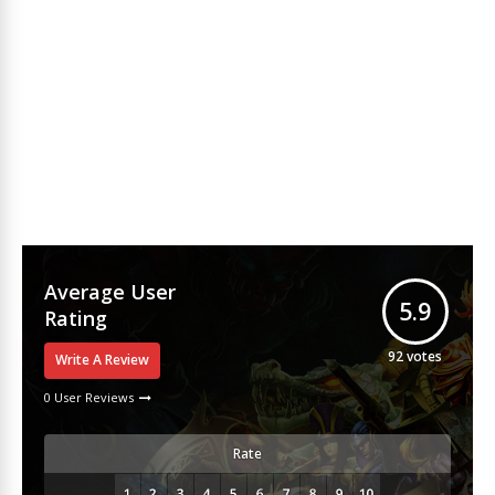
Average User
5.9
Rating
92
votes
Write A Review
0 User Reviews
Rate