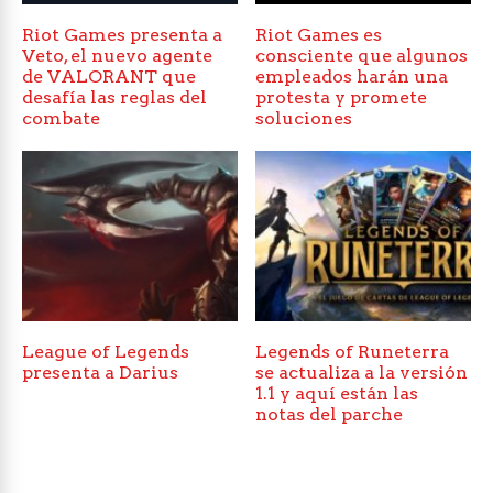
Riot Games presenta a
Riot Games es
Veto, el nuevo agente
consciente que algunos
de VALORANT que
empleados harán una
desafía las reglas del
protesta y promete
combate
soluciones
League of Legends
Legends of Runeterra
presenta a Darius
se actualiza a la versión
1.1 y aquí están las
notas del parche