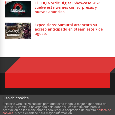
El THQ Nordic Digital Showcase 2026
vuelve este viernes con sorpresas y
nuevos anuncios
Expeditions: Samurai arrancará su
acceso anticipado en Steam este 7 de
agosto
Uso de cookies
Este sitio web utiliza cookies para que usted tenga la mejor experiencia de
usuario. Si continúa navegando está dando su consentimiento para la
Copyright © 2023 ZonaMMORPG.com. Todos los derechos reservados
aceptación de las mencionadas cookies y la aceptación de nuestra
política de
cookies
, pinche el enlace para mayor información.