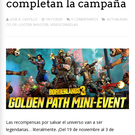
completan la campaña
JOSE A. CASTILLO
19/11/2020
0 COMENTARIOS
ACTUALIDAD
,
CO-OP
,
LOOTER SHOOTER
,
VIDEOCONSOLAS
Las recompensas por salvar el universo van a ser
legendarias… literalmente. ¡Del 19 de noviembre al 3 de