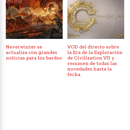
Neverwinter se
VOD del directo sobre
actualiza con grandes
Ia Era de la Exploración
noticias para los bardos
de Civilization VII y
resumen de todas las
novedades hasta la
fecha