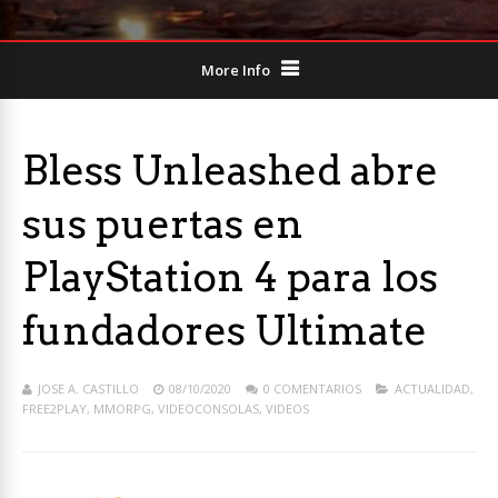
More Info
Bless Unleashed abre
sus puertas en
PlayStation 4 para los
fundadores Ultimate
JOSE A. CASTILLO
08/10/2020
0 COMENTARIOS
ACTUALIDAD
,
FREE2PLAY
,
MMORPG
,
VIDEOCONSOLAS
,
VIDEOS