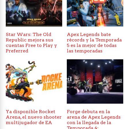
Star Wars: The Old
Apex Legends bate
Republic mejora sus
récords y la Temporada
cuentas Free to Play y
5 es la mejor de todas
Preferred
las temporadas
Ya disponible Rocket
Forge debuta en la
Arena, el nuevo shooter
arena de Apex Legends
multijugador de EA
con la llegada de la
Temporada 4: