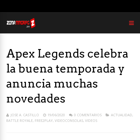
Apex Legends celebra
la buena temporada y
anuncia muchas
novedades
JOSE A. CASTILLO
19/06/2020
0 COMENTARIOS
ACTUALIDAD
,
BATTLE ROYALE
,
FREE2PLAY
,
VIDEOCONSOLAS
,
VIDEOS