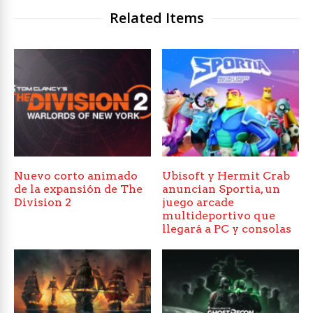
Related Items
Nuevo corto animado
Ubisoft y Hermit Crab
de la expansión de The
anuncian Sportia, un
Division 2
juego arcade
multideportivo que
llegará a PC y consolas