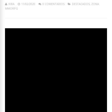
KIBA
11/02/2020
0 COMENTARIOS
DESTACADOS
,
ZONA
MMORPG