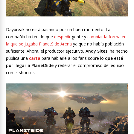
Daybreak no está pasando por un buen momento. La
compañía ha tenido que
despedir
gente y
cambiar la forma en
la que se jugaba PlanetSide Arena
ya que no había población
suficiente. Ahora, el productor ejecutivo,
Andy Sites
, ha hecho
pública una
carta
para hablarle a los fans sobre l
o que está
por llegar a PlanetSide
y reiterar el compromiso del equipo
con el shooter.