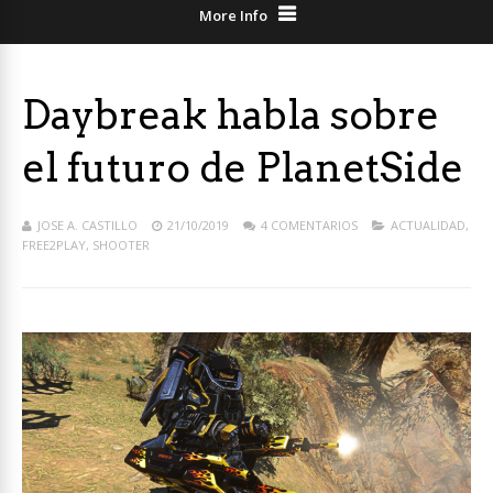
More Info
Daybreak habla sobre
el futuro de PlanetSide
JOSE A. CASTILLO
21/10/2019
4 COMENTARIOS
ACTUALIDAD
,
FREE2PLAY
,
SHOOTER