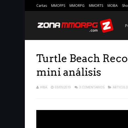
Cartas
MMOFPS
MMORPG
MMORTS
MOBA
Sho
P
Turtle Beach Reco
mini análisis
KIBA
03/09/2019
3 COMENTARIOS
ARTICUL