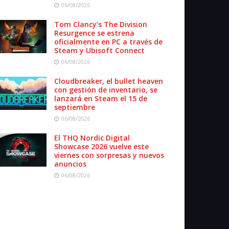
06/08/2026
Tom Clancy’s The Division
Resurgence se estrena
oficialmente en PC a través de
Steam y Ubisoft Connect
06/08/2026
Cloudbreaker, el bullet heaven
con gestión de inventario, se
lanzará en Steam el 15 de
septiembre
06/08/2026
El THQ Nordic Digital
Showcase 2026 vuelve este
viernes con sorpresas y nuevos
anuncios
06/08/2026