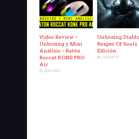
Video Review –
Unboxing Diablo 
Unboxing y Mini
Reaper Of Souls
Análisis – Ratón
Edición
Roccat KONE PRO
25/03/2014
Air
20/07/2021