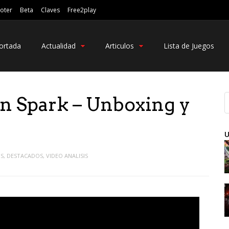
oter
Beta
Claves
Free2play
ortada
Actualidad
Articulos
Lista de Juegos
n Spark – Unboxing y
U
OS
,
DESTACADOS
,
VIDEO ANALISIS