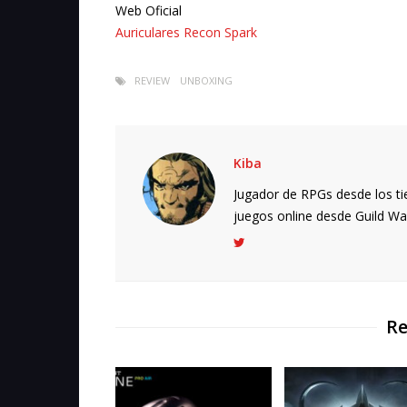
Web Oficial
Auriculares Recon Spark
REVIEW
UNBOXING
Kiba
Jugador de RPGs desde los ti
juegos online desde Guild Wars.
Re