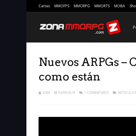
Cartas
MMOFPS
MMORPG
MMORTS
MOBA
Sho
P
Nuevos ARPGs – Cu
como están
KIBA
03/09/2019
1 COMENTARIO
ARTICULO