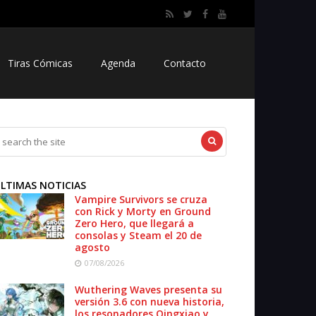
Tiras Cómicas
Agenda
Contacto
LTIMAS NOTICIAS
Vampire Survivors se cruza
con Rick y Morty en Ground
Zero Hero, que llegará a
consolas y Steam el 20 de
agosto
07/08/2026
Wuthering Waves presenta su
versión 3.6 con nueva historia,
los resonadores Qingxiao y