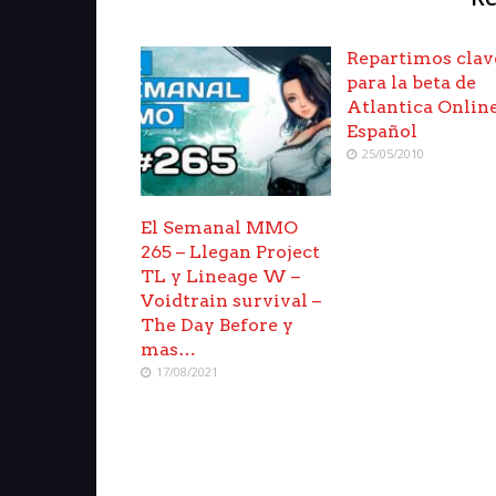
Repartimos clav
para la beta de
Atlantica Onlin
Español
25/05/2010
El Semanal MMO
265 – Llegan Project
TL y Lineage W –
Voidtrain survival –
The Day Before y
mas…
17/08/2021