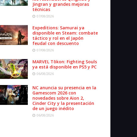
Jingran y grandes mejoras
técnicas
07/08/2026
Expeditions: Samurai ya
disponible en Steam: combate
táctico y rol en el Japón
feudal con descuento
07/08/2026
MARVEL Tōkon: Fighting Souls
ya está disponible en PS5 y PC
06/08/2026
NC anuncia su presencia en la
Gamescom 2026 con
novedades sobre Aion 2,
Cinder City y la presentación
de un juego inédito
06/08/2026