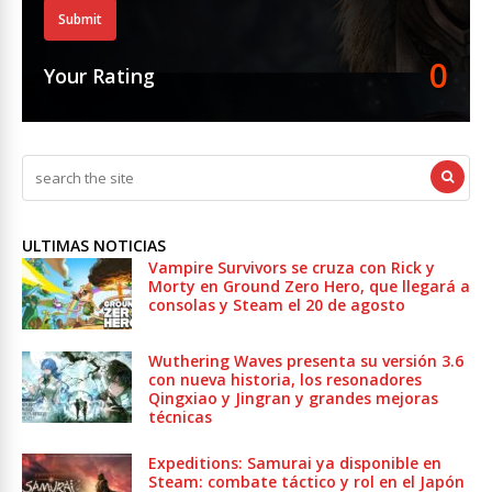
Submit
0
Your Rating
ULTIMAS NOTICIAS
Vampire Survivors se cruza con Rick y
Morty en Ground Zero Hero, que llegará a
consolas y Steam el 20 de agosto
Wuthering Waves presenta su versión 3.6
con nueva historia, los resonadores
Qingxiao y Jingran y grandes mejoras
técnicas
Expeditions: Samurai ya disponible en
Steam: combate táctico y rol en el Japón