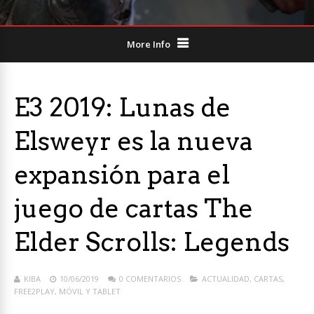
More Info
E3 2019: Lunas de
Elsweyr es la nueva
expansión para el
juego de cartas The
Elder Scrolls: Legends
KIBA
10/06/2019
0 COMENTARIOS
ACTUALIDAD
,
CARTAS
,
FREE2PLAY
,
MÓVIL Y TABLET