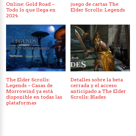
Online: Gold Road –
juego de cartas The
Todo lo que llega en
Elder Scrolls: Legends
2024
The Elder Scrolls:
Detalles sobre la beta
Legends – Casas de
cerrada y el acceso
Morrowind ya está
anticipado a The Elder
disponible en todas las
Scrolls: Blades
plataformas