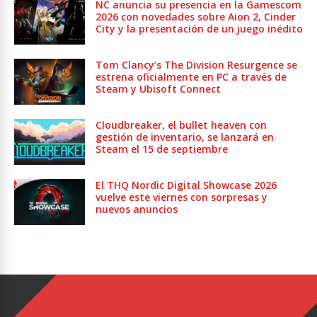
NC anuncia su presencia en la Gamescom
2026 con novedades sobre Aion 2, Cinder
City y la presentación de un juego inédito
Tom Clancy’s The Division Resurgence se
estrena oficialmente en PC a través de
Steam y Ubisoft Connect
Cloudbreaker, el bullet heaven con
gestión de inventario, se lanzará en
Steam el 15 de septiembre
El THQ Nordic Digital Showcase 2026
vuelve este viernes con sorpresas y
nuevos anuncios