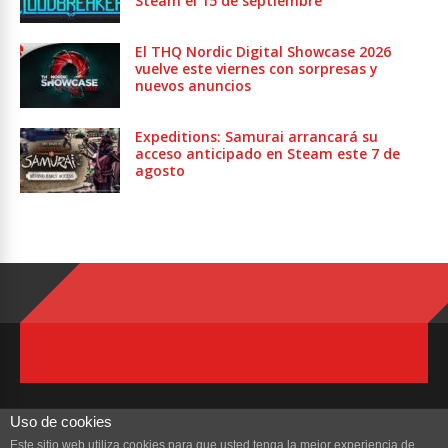
Steam el 15 de septiembre
El THQ Nordic Digital Showcase 2026
vuelve este viernes con sorpresas y
nuevos anuncios
Expeditions: Samurai arrancará su
acceso anticipado en Steam este 7 de
agosto
Uso de cookies
Este sitio web utiliza cookies para que usted tenga la mejor experiencia de