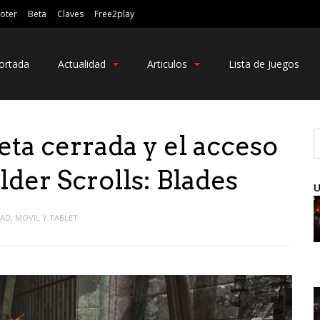
oter
Beta
Claves
Free2play
ortada
Actualidad
Articulos
Lista de Juegos
beta cerrada y el acceso
lder Scrolls: Blades
U
DAD
,
MÓVIL Y TABLET