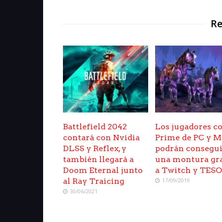
Re
Battlefield 2042
Los jugadores c
contará con Nvidia
Prime de PC y M
DLSS y Reflex, y
podrán consegu
también llegará a
una montura gr
Doom Eternal junto
a Twitch y TES
al Ray Traicing
17/09/2019
30/06/2021