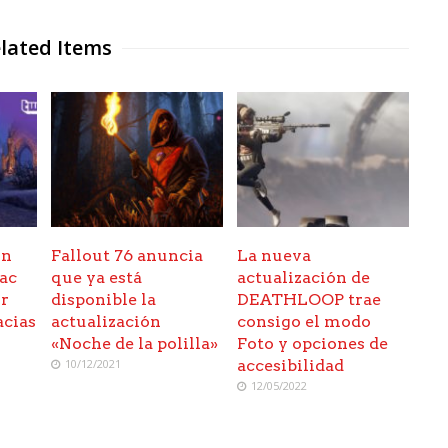
lated Items
on
Fallout 76 anuncia
La nueva
ac
que ya está
actualización de
ir
disponible la
DEATHLOOP trae
acias
actualización
consigo el modo
O
«Noche de la polilla»
Foto y opciones de
10/12/2021
accesibilidad
12/05/2022