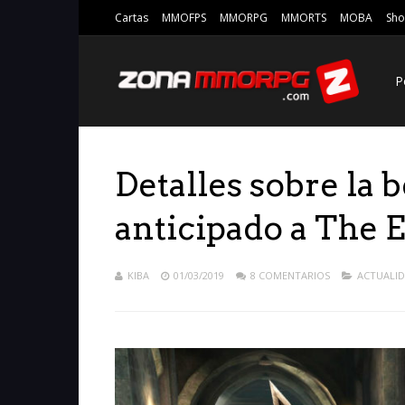
Cartas
MMOFPS
MMORPG
MMORTS
MOBA
Sho
P
Detalles sobre la 
anticipado a The E
KIBA
01/03/2019
8 COMENTARIOS
ACTUALI