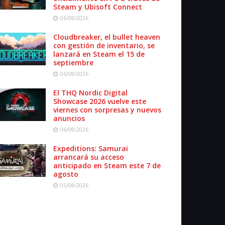
Steam y Ubisoft Connect
06/08/2026
Cloudbreaker, el bullet heaven
con gestión de inventario, se
lanzará en Steam el 15 de
septiembre
06/08/2026
El THQ Nordic Digital
Showcase 2026 vuelve este
viernes con sorpresas y nuevos
anuncios
06/08/2026
Expeditions: Samurai
arrancará su acceso
anticipado en Steam este 7 de
agosto
05/08/2026