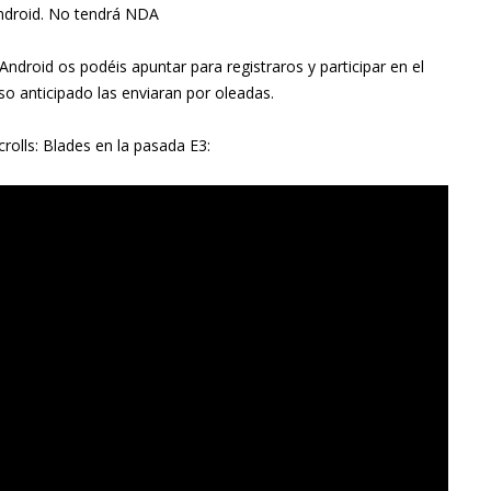
ndroid. No tendrá NDA
Android os podéis apuntar para registraros y participar en el
eso anticipado las enviaran por oleadas.
rolls: Blades en la pasada E3: