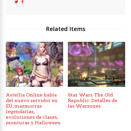
Related Items
Astellia Online habla
Star Wars The Old
del nuevo servidor en
Republic: Detalles de
EU, mazmorras
las Warzones
legendarias,
evoluciones de clases,
monturas y Halloween