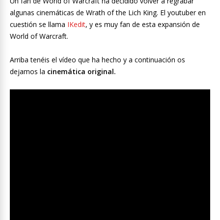
Un fan de World of Warcraft ha decidido volver a regrabar
algunas cinemáticas de Wrath of the Lich King. El youtuber en
cuestión se llama
IKedit
, y es muy fan de esta expansión de
World of Warcraft.
Arriba tenéis el vídeo que ha hecho y a continuación os
dejamos la
cinemática original.