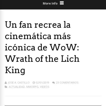
More Info
Un fan recrea la
cinemática más
icónica de WoW:
Wrath of the Lich
King
JOSE A. CASTILLO
02/01/2019
23 COMENTARIOS
ACTUALIDAD
,
MMORPG
,
VIDEOS