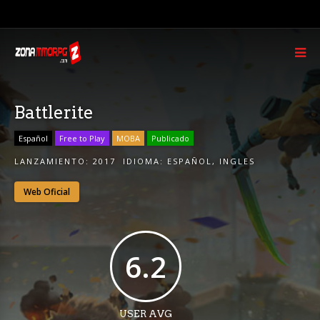
Battlerite
Español
Free to Play
MOBA
Publicado
LANZAMIENTO:
2017
IDIOMA:
ESPAÑOL
,
INGLES
Web Oficial
6.2
USER AVG