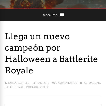
More Info
Llega un nuevo
campeón por
Halloween a Battlerite
Royale
JOSE A. CASTILLO
15/10/2018
0 COMENTARIOS
ACTUALIDAD
,
BATTLE ROYALE
,
PORTADA
,
VIDEOS