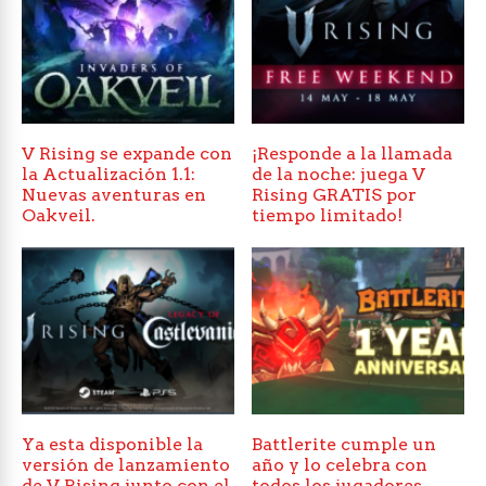
V Rising se expande con
¡Responde a la llamada
la Actualización 1.1:
de la noche: juega V
Nuevas aventuras en
Rising GRATIS por
Oakveil.
tiempo limitado!
Ya esta disponible la
Battlerite cumple un
versión de lanzamiento
año y lo celebra con
de V Rising junto con el
todos los jugadores