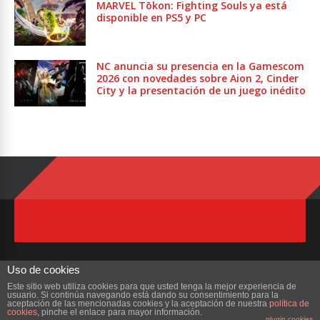
MARVEL Tōkon: Fighting Souls ya está
disponible en PS5 y PC
NC anuncia su presencia en la Gamescom
2026 con novedades sobre Aion 2, Cinder
City y la presentación de un juego inédito
Uso de cookies
Este sitio web utiliza cookies para que usted tenga la mejor experiencia de
usuario. Si continúa navegando está dando su consentimiento para la
Copyright © 2023 ZonaMMORPG.com. Todos los derechos reservados
aceptación de las mencionadas cookies y la aceptación de nuestra
política de
cookies
, pinche el enlace para mayor información.
plugin cookies