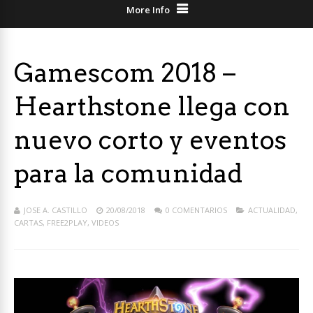
More Info
Gamescom 2018 –
Hearthstone llega con
nuevo corto y eventos
para la comunidad
JOSE A. CASTILLO
20/08/2018
0 COMENTARIOS
ACTUALIDAD
,
CARTAS
,
FREE2PLAY
,
VIDEOS