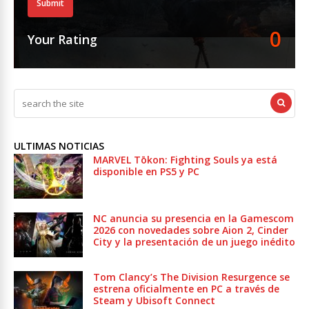
Submit
0
Your Rating
ULTIMAS NOTICIAS
MARVEL Tōkon: Fighting Souls ya está
disponible en PS5 y PC
NC anuncia su presencia en la Gamescom
2026 con novedades sobre Aion 2, Cinder
City y la presentación de un juego inédito
Tom Clancy’s The Division Resurgence se
estrena oficialmente en PC a través de
Steam y Ubisoft Connect