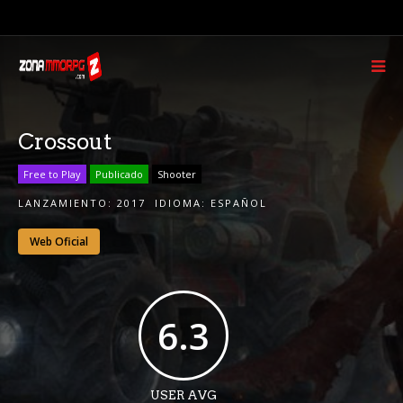
Crossout
Free to Play
Publicado
Shooter
LANZAMIENTO:
2017
IDIOMA:
ESPAÑOL
Web Oficial
6.3
USER AVG