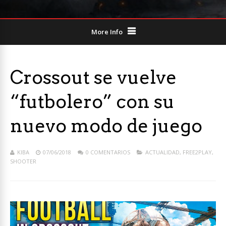
More Info
Crossout se vuelve
“futbolero” con su
nuevo modo de juego
KIBA
07/06/2018
0 COMENTARIOS
ACTUALIDAD
,
FREE2PLAY
,
SHOOTER