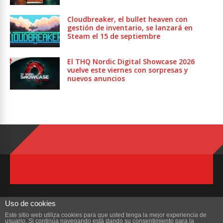
Cloudbreaker, el bullet heaven con
gestión de inventario, se lanzará en
Steam el 15 de septiembre
El THQ Nordic Digital Showcase 2026
vuelve este viernes con sorpresas y
nuevos anuncios
Uso de cookies
Este sitio web utiliza cookies para que usted tenga la mejor experiencia de
usuario. Si continúa navegando está dando su consentimiento para la