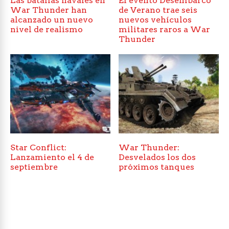
Las batallas navales en
El evento Desembarco
War Thunder han
de Verano trae seis
alcanzado un nuevo
nuevos vehículos
nivel de realismo
militares raros a War
Thunder
Star Conflict:
War Thunder:
Lanzamiento el 4 de
Desvelados los dos
septiembre
próximos tanques