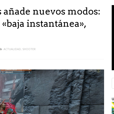
 añade nuevos modos:
e «baja instantánea»,
s
ACTUALIDAD
,
SHOOTER
U