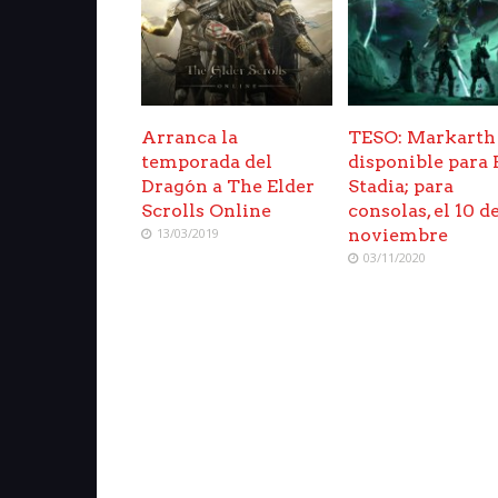
Arranca la
TESO: Markarth
temporada del
disponible para 
Dragón a The Elder
Stadia; para
Scrolls Online
consolas, el 10 d
13/03/2019
noviembre
03/11/2020