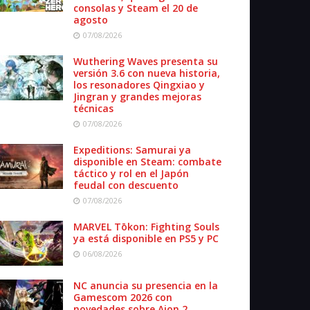
consolas y Steam el 20 de
agosto
07/08/2026
Wuthering Waves presenta su
versión 3.6 con nueva historia,
los resonadores Qingxiao y
Jingran y grandes mejoras
técnicas
07/08/2026
Expeditions: Samurai ya
disponible en Steam: combate
táctico y rol en el Japón
feudal con descuento
07/08/2026
MARVEL Tōkon: Fighting Souls
ya está disponible en PS5 y PC
06/08/2026
NC anuncia su presencia en la
Gamescom 2026 con
novedades sobre Aion 2,