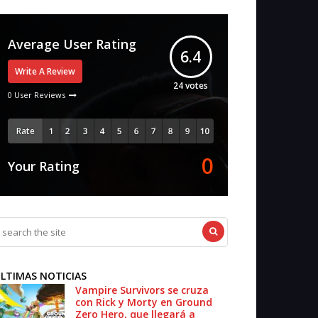
Average User Rating
6.4
Write A Review
24
votes
0 User Reviews
Rate
0
Your Rating
LTIMAS NOTICIAS
Vampire Survivors se cruza
con Rick y Morty en Ground
Zero Hero, que llegará a