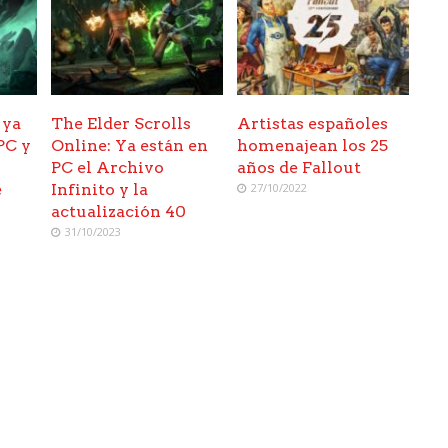
 ya
The Elder Scrolls
Artistas españoles
PC y
Online: Ya están en
homenajean los 25
PC el Archivo
años de Fallout
e
Infinito y la
27/10/2022
actualización 40
31/10/2023