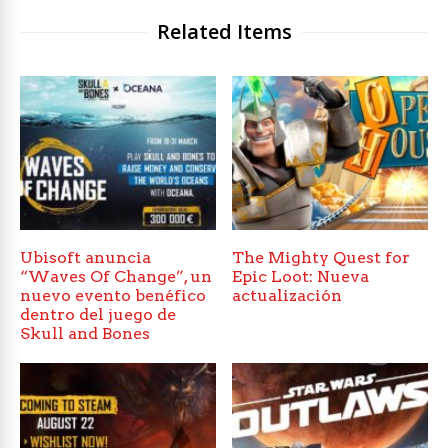
Related Items
Ubisoft anuncia
The Mighty Quest for
“Waves Of Change”, un
Epic Loot: Nueva
nuevo evento benéfico
actualización
dentro del juego de
Skull and Bones