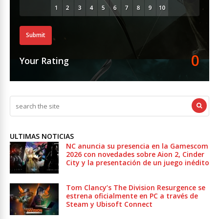
Submit
0
Your Rating
ULTIMAS NOTICIAS
NC anuncia su presencia en la Gamescom
2026 con novedades sobre Aion 2, Cinder
City y la presentación de un juego inédito
Tom Clancy’s The Division Resurgence se
estrena oficialmente en PC a través de
Steam y Ubisoft Connect