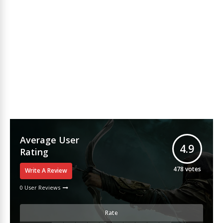
Average User
4.9
Rating
478
votes
Write A Review
0 User Reviews
Rate