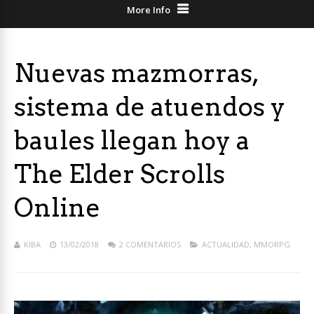
More Info
Nuevas mazmorras,
sistema de atuendos y
baules llegan hoy a
The Elder Scrolls
Online
KIBA
13/02/2018
2 COMENTARIOS
ACTUALIDAD
,
MMORPG