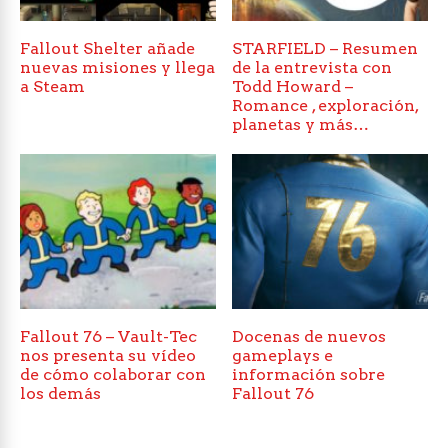
Fallout Shelter añade
STARFIELD – Resumen
nuevas misiones y llega
de la entrevista con
a Steam
Todd Howard –
Romance , exploración,
planetas y más…
Fallout 76 – Vault-Tec
Docenas de nuevos
nos presenta su vídeo
gameplays e
de cómo colaborar con
información sobre
los demás
Fallout 76