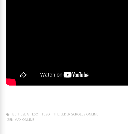
BETHESDA
ESO
TESO
THE ELDER SCROLLS ONLINE
ZENIMAX ONLINE