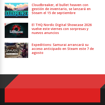
Cloudbreaker, el bullet heaven con
gestión de inventario, se lanzará en
Steam el 15 de septiembre
El THQ Nordic Digital Showcase 2026
vuelve este viernes con sorpresas y
nuevos anuncios
Expeditions: Samurai arrancará su
acceso anticipado en Steam este 7 de
agosto