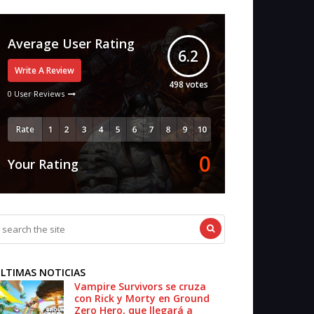
Average User Rating
6.2
Write A Review
498
votes
0 User Reviews
Rate
0
Your Rating
LTIMAS NOTICIAS
Vampire Survivors se cruza
con Rick y Morty en Ground
Zero Hero, que llegará a