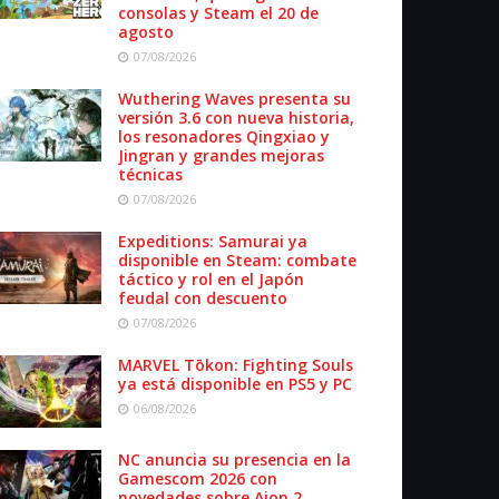
consolas y Steam el 20 de
agosto
07/08/2026
Wuthering Waves presenta su
versión 3.6 con nueva historia,
los resonadores Qingxiao y
Jingran y grandes mejoras
técnicas
07/08/2026
Expeditions: Samurai ya
disponible en Steam: combate
táctico y rol en el Japón
feudal con descuento
07/08/2026
MARVEL Tōkon: Fighting Souls
ya está disponible en PS5 y PC
06/08/2026
NC anuncia su presencia en la
Gamescom 2026 con
novedades sobre Aion 2,