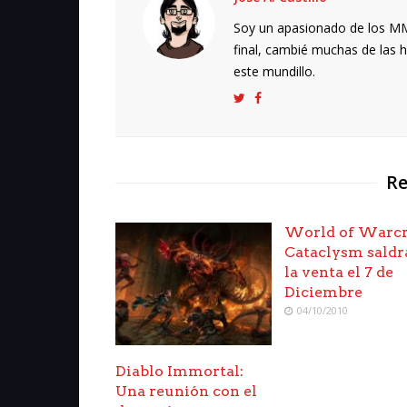
Soy un apasionado de los MMO
final, cambié muchas de las h
este mundillo.
Re
World of Warcr
Cataclysm saldr
la venta el 7 de
Diciembre
04/10/2010
Diablo Immortal:
Una reunión con el