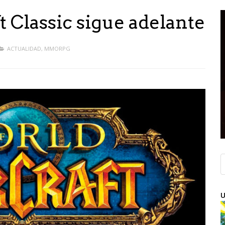
 Classic sigue adelante
ACTUALIDAD
,
MMORPG
U