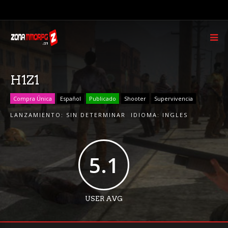
H1Z1
Compra Única
Español
Publicado
Shooter
Supervivencia
LANZAMIENTO:
SIN DETERMINAR
IDIOMA:
INGLES
5.1
USER AVG