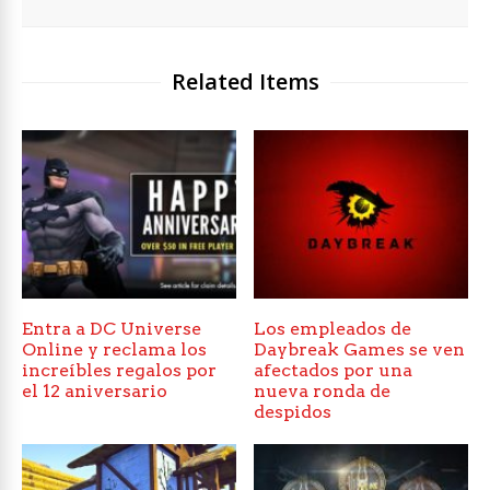
Related Items
Entra a DC Universe
Los empleados de
Online y reclama los
Daybreak Games se ven
increíbles regalos por
afectados por una
el 12 aniversario
nueva ronda de
despidos