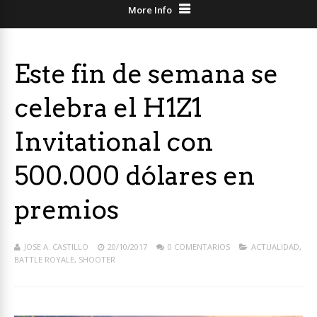
More Info
Este fin de semana se
celebra el H1Z1
Invitational con
500.000 dólares en
premios
JOSE A. CASTILLO
20/10/2017
0 COMENTARIOS
ACTUALIDAD
,
BATTLE ROYALE
,
SHOOTER