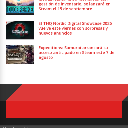
gestión de inventario, se lanzará en
Steam el 15 de septiembre
El THQ Nordic Digital Showcase 2026
vuelve este viernes con sorpresas y
nuevos anuncios
Expeditions: Samurai arrancará su
acceso anticipado en Steam este 7 de
agosto