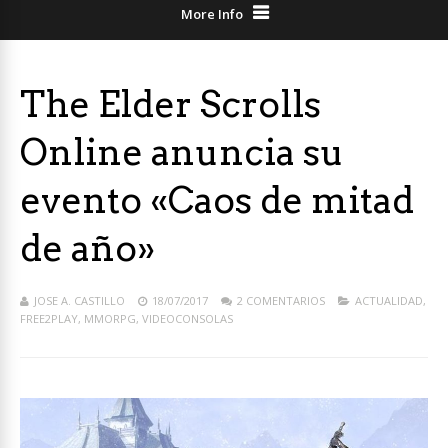
More Info
The Elder Scrolls
Online anuncia su
evento «Caos de mitad
de año»
JOSE A. CASTILLO
18/07/2017
2 COMENTARIOS
ACTUALIDAD
,
FREE2PLAY
,
MMORPG
,
VIDEOCONSOLAS