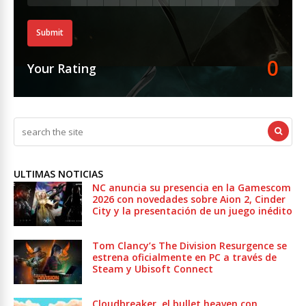
Submit
0
Your Rating
ULTIMAS NOTICIAS
NC anuncia su presencia en la Gamescom
2026 con novedades sobre Aion 2, Cinder
City y la presentación de un juego inédito
Tom Clancy’s The Division Resurgence se
estrena oficialmente en PC a través de
Steam y Ubisoft Connect
Cloudbreaker, el bullet heaven con