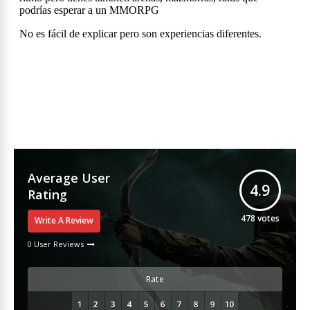
Average User
4.9
Rating
478
votes
Write A Review
0 User Reviews
Rate