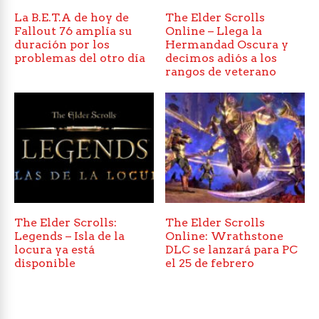
La B.E.T.A de hoy de
The Elder Scrolls
Fallout 76 amplía su
Online – Llega la
duración por los
Hermandad Oscura y
problemas del otro día
decimos adiós a los
rangos de veterano
The Elder Scrolls:
The Elder Scrolls
Legends – Isla de la
Online: Wrathstone
locura ya está
DLC se lanzará para PC
disponible
el 25 de febrero