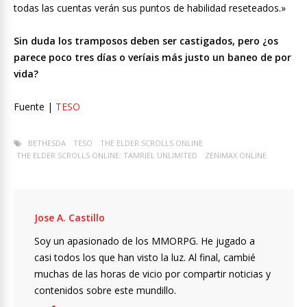
todas las cuentas verán sus puntos de habilidad reseteados.»
Sin duda los tramposos deben ser castigados, pero ¿os
parece poco tres días o veríais más justo un baneo de por
vida?
Fuente |
TESO
BETHESDA
TESO
THE ELDER SCROLLS ONLINE
THE ELDER SCROLLS ONLINE: TAMRIEL UNLIMITED
ZENIMAX ONLINE
Jose A. Castillo
Soy un apasionado de los MMORPG. He jugado a
casi todos los que han visto la luz. Al final, cambié
muchas de las horas de vicio por compartir noticias y
contenidos sobre este mundillo.