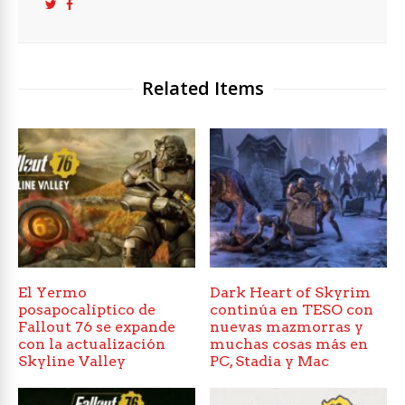
Related Items
El Yermo
Dark Heart of Skyrim
posapocalíptico de
continúa en TESO con
Fallout 76 se expande
nuevas mazmorras y
con la actualización
muchas cosas más en
Skyline Valley
PC, Stadia y Mac