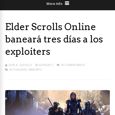
More Info
Elder Scrolls Online
baneará tres días a los
exploiters
JOSE A. CASTILLO
02/06/2017
10 COMENTARIOS
ACTUALIDAD
,
MMORPG