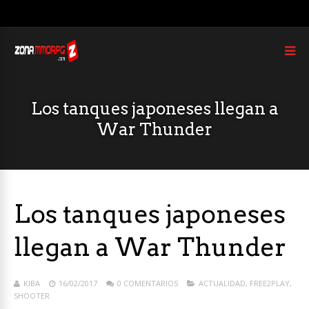
Los tanques japoneses llegan a
War Thunder
Los tanques japoneses
llegan a War Thunder
KIBA
16/02/2017
0 COMENTARIOS
ACTUALIDAD
,
FREE2PLAY
,
SHOOTER