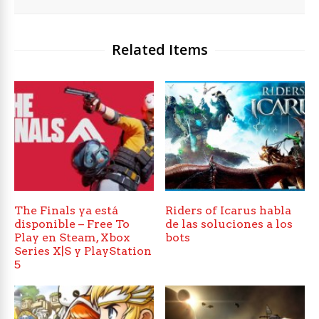
Related Items
The Finals ya está
Riders of Icarus habla
disponible – Free To
de las soluciones a los
Play en Steam, Xbox
bots
Series X|S y PlayStation
5