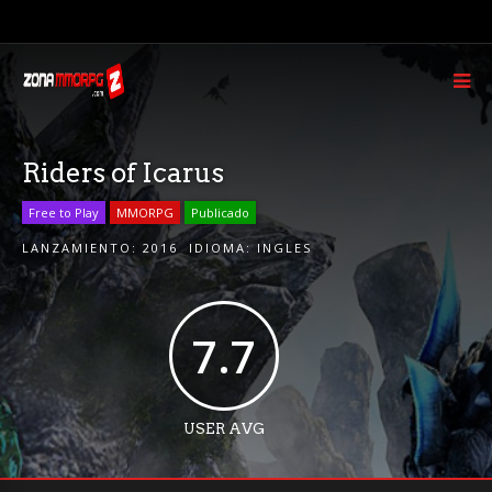
Riders of Icarus
Free to Play
MMORPG
Publicado
LANZAMIENTO:
2016
IDIOMA:
INGLES
7.7
USER AVG