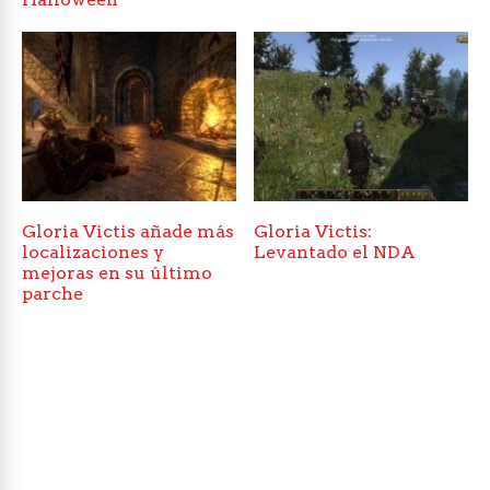
Gloria Victis añade más
Gloria Victis:
localizaciones y
Levantado el NDA
mejoras en su último
parche