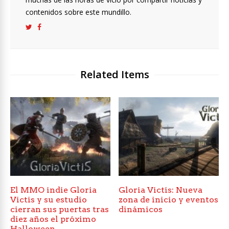
contenidos sobre este mundillo.
Related Items
El MMO indie Gloria
Gloria Victis: Nueva
Victis y su estudio
zona de inicio y eventos
cierran sus puertas tras
dinámicos
diez años el próximo
Halloween