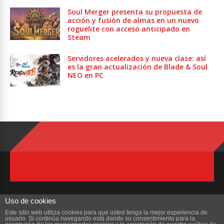
Soul Merger presenta su propuesta de
acción y fusión de almas en un nuevo
roguelite con acceso anticipado en
Steam
Servidores acelerados y nueva clase: así
es la gran actualización de Blade & Soul
NEO en PC
Uso de cookies
Este sitio web utiliza cookies para que usted tenga la mejor experiencia de
usuario. Si continúa navegando está dando su consentimiento para la