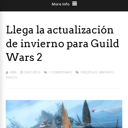
More Info
Llega la actualización
de invierno para Guild
Wars 2
KIBA
26/01/2016
1 COMENTARIO
FREE2PLAY
,
MMORPG
,
VIDEOS