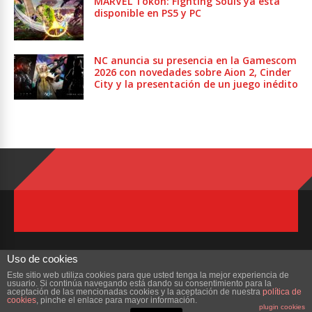
MARVEL Tōkon: Fighting Souls ya está
disponible en PS5 y PC
NC anuncia su presencia en la Gamescom
2026 con novedades sobre Aion 2, Cinder
City y la presentación de un juego inédito
Uso de cookies
Este sitio web utiliza cookies para que usted tenga la mejor experiencia de
usuario. Si continúa navegando está dando su consentimiento para la
Copyright © 2023 ZonaMMORPG.com. Todos los derechos reservados
aceptación de las mencionadas cookies y la aceptación de nuestra
política de
cookies
, pinche el enlace para mayor información.
plugin cookies
Portada
¿Quienes Somos?
Colabora
Contacto