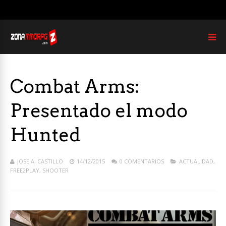
Combat Arms:
Presentado el modo
Hunted
JOSE A. CASTILLO
14/12/2015
0 COMENTARIOS
ACTUALIDAD
,
FREE2PLAY
,
SHOOTER