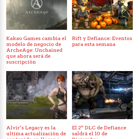
Kakao Games cambia el
Rift y Defiance: Eventos
modelo de negocio de
para esta semana
ArcheAge: Unchained
que ahora será de
suscripción
Alvir’s Legacy es la
El 2º DLC de Defiance
ultima actualización de
saldrá el 10 de