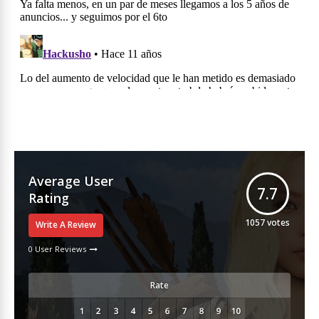
Average User
7.7
Rating
1057
votes
Write A Review
0 User Reviews
Rate