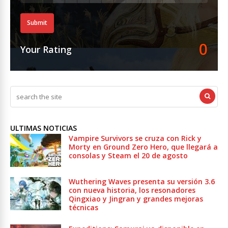
Submit
0
Your Rating
ULTIMAS NOTICIAS
Vampire Survivors se cruza con Rick y
Morty en Ground Zero Hero, que llegará a
consolas y Steam el 20 de agosto
Wuthering Waves presenta su versión 3.6
con nueva historia, los resonadores
Qingxiao y Jingran y grandes mejoras
técnicas