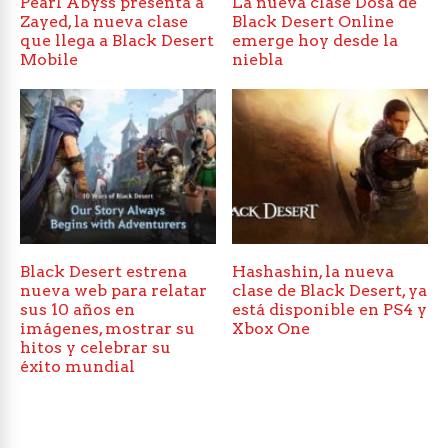
Pearl Abyss presenta a
La nueva clase Dosa de
Zayed, la nueva clase
Black Desert Online
que llega a Black Desert
emerge hoy desde la
Mobile
niebla
Black Desert estrena
Hashashin, la nueva
nueva web para relatar
clase de Black Desert, ya
sus 10 años en
está disponible en PS4 y
imágenes, mostrar su
Xbox One
hitos y celebrar su
éxito mundial