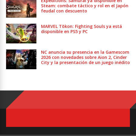
Expeditions: Samurai ya disponible en
Steam: combate táctico y rol en el Japón
feudal con descuento
MARVEL Tōkon: Fighting Souls ya está
disponible en PS5 y PC
NC anuncia su presencia en la Gamescom
2026 con novedades sobre Aion 2, Cinder
City y la presentación de un juego inédito