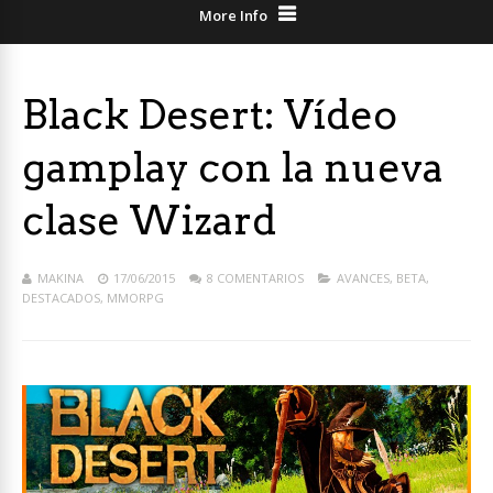
More Info
Black Desert: Vídeo
gamplay con la nueva
clase Wizard
MAKINA
17/06/2015
8 COMENTARIOS
AVANCES
,
BETA
,
DESTACADOS
,
MMORPG