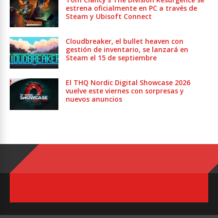
estrena oficialmente en PC a través de
Steam y Ubisoft Connect
Cloudbreaker, el bullet heaven con
gestión de inventario, se lanzará en
Steam el 15 de septiembre
El THQ Nordic Digital Showcase 2026
vuelve este viernes con sorpresas y
nuevos anuncios