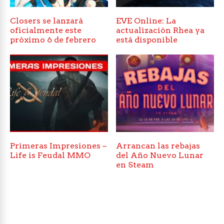
Closers se lanzará
EVE Online: La
oficialmente este
actualización Rhea ya
próximo 6 de febrero
está disponible
Primeras Impresiones –
Arrancan las rebajas
Life is Feudal MMO
del Año Nuevo Lunar
en Steam