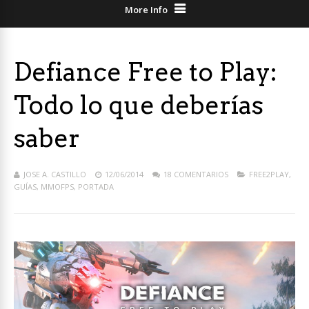
More Info
Defiance Free to Play:
Todo lo que deberías
saber
JOSE A. CASTILLO
12/06/2014
18 COMENTARIOS
FREE2PLAY
,
GUÍAS
,
MMOFPS
,
PORTADA