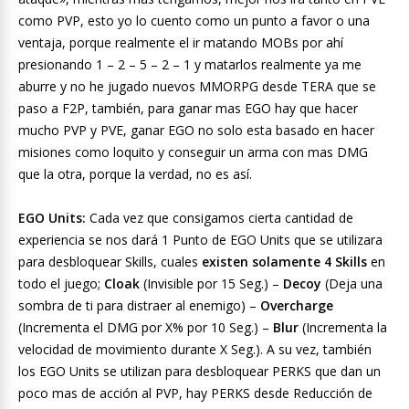
como PVP, esto yo lo cuento como un punto a favor o una
ventaja, porque realmente el ir matando MOBs por ahí
presionando 1 – 2 – 5 – 2 – 1 y matarlos realmente ya me
aburre y no he jugado nuevos MMORPG desde TERA que se
paso a F2P, también, para ganar mas EGO hay que hacer
mucho PVP y PVE, ganar EGO no solo esta basado en hacer
misiones como loquito y conseguir un arma con mas DMG
que la otra, porque la verdad, no es así.
EGO Units:
Cada vez que consigamos cierta cantidad de
experiencia se nos dará 1 Punto de EGO Units que se utilizara
para desbloquear Skills, cuales
existen solamente 4 Skills
en
todo el juego;
Cloak
(Invisible por 15 Seg.) –
Decoy
(Deja una
sombra de ti para distraer al enemigo) –
Overcharge
(Incrementa el DMG por X% por 10 Seg.) –
Blur
(Incrementa la
velocidad de movimiento durante X Seg.). A su vez, también
los EGO Units se utilizan para desbloquear PERKS que dan un
poco mas de acción al PVP, hay PERKS desde Reducción de