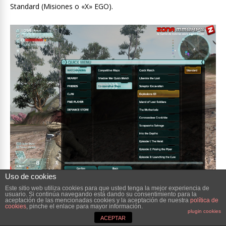
Standard (Misiones o «X» EGO).
Uso de cookies
Este sitio web utiliza cookies para que usted tenga la mejor experiencia de
usuario. Si continúa navegando está dando su consentimiento para la
También dentro del Quick Menu podemos ver: a los miembros
aceptación de las mencionadas cookies y la aceptación de nuestra
política de
cookies
, pinche el enlace para mayor información.
de nuestro Clan, Agregar Amigos, solicitar Duelo a personas
plugin cookies
ACEPTAR
cercanas, ver el nombre de usuarios cercanos y agregarlos a