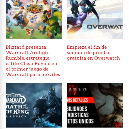
Blizzard presenta
Empieza el fin de
Warcraft Arclight
semana de prueba
Rumble, estrategia
gratuita en Overwatch
estilo Clash Royale en
el primer juego de
Warcraft para móviles