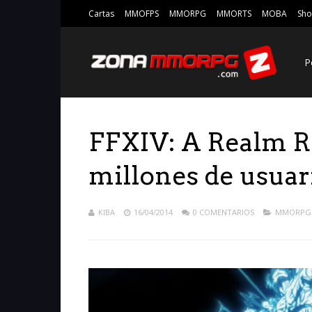
Cartas
MMOFPS
MMORPG
MMORTS
MOBA
Sho
P
FFXIV: A Realm Re
millones de usuar
KIBA
16/04/2014
0 COMENTARIOS
MMORPG