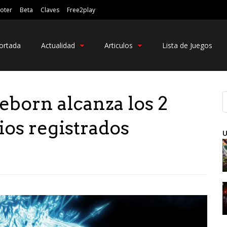
oter
Beta
Claves
Free2play
ortada
Actualidad
Articulos
Lista de Juegos
born alcanza los 2
ios registrados
U