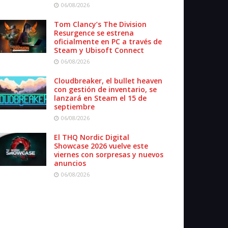
06/08/2026
Tom Clancy’s The Division
Resurgence se estrena
oficialmente en PC a través de
Steam y Ubisoft Connect
06/08/2026
Cloudbreaker, el bullet heaven
con gestión de inventario, se
lanzará en Steam el 15 de
septiembre
06/08/2026
El THQ Nordic Digital
Showcase 2026 vuelve este
viernes con sorpresas y nuevos
anuncios
06/08/2026