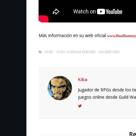
Más información en su web oficial
www.finalfantas
FFXIV
FFXIV: A REALM REBORN
SQUARE ENIX
Kiba
Jugador de RPGs desde los ti
juegos online desde Guild Wars.
Re