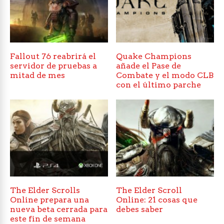
Fallout 76 reabrirá el
Quake Champions
servidor de pruebas a
añade el Pase de
mitad de mes
Combate y el modo CLB
con el último parche
The Elder Scrolls
The Elder Scroll
Online prepara una
Online: 21 cosas que
nueva beta cerrada para
debes saber
este fin de semana