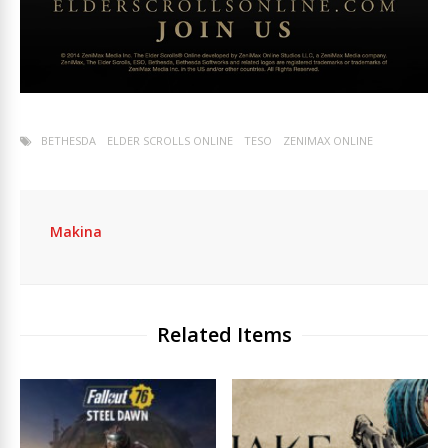
BETHESDA
ELDER SCROLLS ONLINE
TESO
ZENIMAX ONLINE
Makina
Related Items