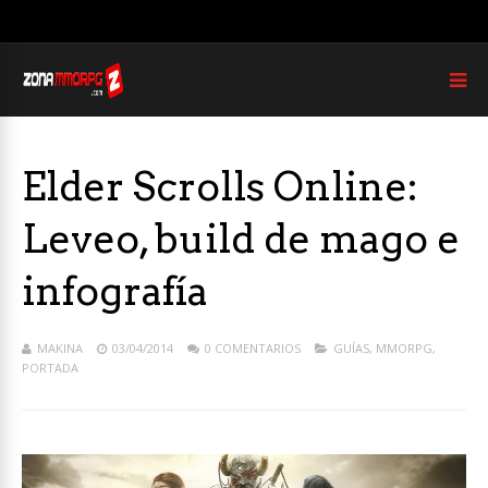
Elder Scrolls Online:
Leveo, build de mago e
infografía
MAKINA
03/04/2014
0 COMENTARIOS
GUÍAS
,
MMORPG
,
PORTADA