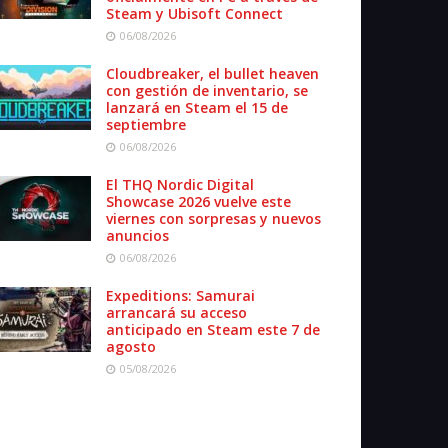
Steam y Ubisoft Connect
06/08/2026
Cloudbreaker, el bullet heaven
con gestión de inventario, se
lanzará en Steam el 15 de
septiembre
06/08/2026
El THQ Nordic Digital
Showcase 2026 vuelve este
viernes con sorpresas y nuevos
anuncios
06/08/2026
Expeditions: Samurai
arrancará su acceso
anticipado en Steam este 7 de
agosto
05/08/2026