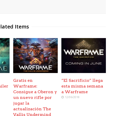
lated Items
Gratis en
“El Sacrificio” llega
iler
Warframe:
esta misma semana
Consigue a Oberon y
a Warframe
un nuevo rifle por
12/06/2018
jugar la
actualización The
Vallis Undermind