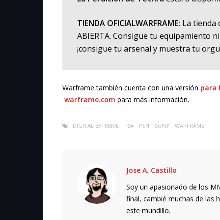
TIENDA OFICIAL
WARFRAME:
La tienda
ABIERTA. Consigue tu equipamiento ninj
¡consigue tu arsenal y muestra tu orgu
Warframe también cuenta con una versión
para 
warframe.com
para más información.
DIGITAL EXTREME
PS4
PSN
SONY
WARFRAME
Jose A. Castillo
Soy un apasionado de los MMO
final, cambié muchas de las h
este mundillo.