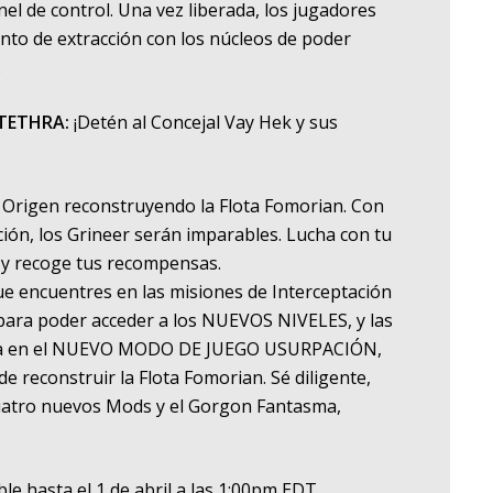
el de control. Una vez liberada, los jugadores
unto de extracción con los núcleos de poder
.
 TETHRA:
¡Detén al Concejal Vay Hek y sus
e Origen reconstruyendo la Flota Fomorian. Con
ión, los Grineer serán imparables. Lucha con tu
r y recoge tus recompensas.
ue encuentres en las misiones de Interceptación
, para poder acceder a los NUEVOS NIVELES, y las
uega en el NUEVO MODO DE JUEGO USURPACIÓN,
de reconstruir la Flota Fomorian. Sé diligente,
cuatro nuevos Mods y el Gorgon Fantasma,
le hasta el 1 de abril a las 1:00pm EDT.