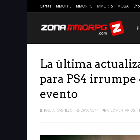
Cartas
MMOFPS
MMORPG
MMORTS
MOBA
Sho
P
La última actuali
para PS4 irrumpe 
evento
JOSE A. CASTILLO
26/03/2014
0 COMENTARIOS