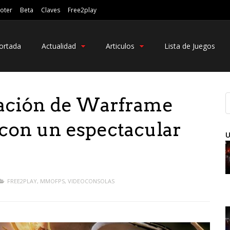
oter
Beta
Claves
Free2play
ortada
Actualidad
Articulos
Lista de Juegos
zación de Warframe
con un espectacular
U
FREE2PLAY
,
MMOFPS
,
VIDEOCONSOLAS