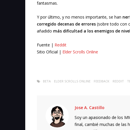
fantasmas.
Y por último, y no menos importante, se han
ner
corregido decenas de errores
(sobre todo con ob
añadido
más dificultad a los enemigos de nive
Fuente |
Reddit
Sitio Oficial |
Elder Scrolls Online
BETA
ELDER SCROLLS ONLINE
FEEDBACK
REDDIT
T
Jose A. Castillo
Soy un apasionado de los MMO
final, cambié muchas de las h