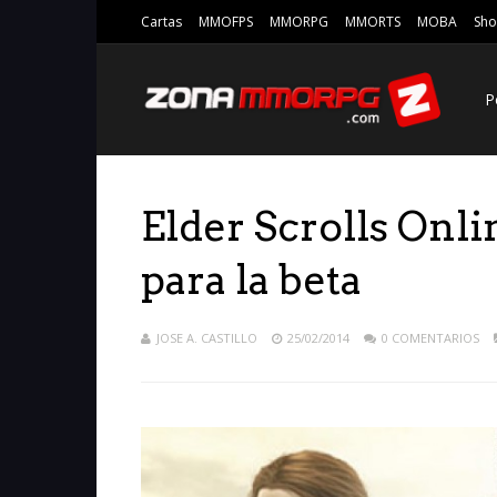
Cartas
MMOFPS
MMORPG
MMORTS
MOBA
Sho
P
Elder Scrolls Onli
para la beta
JOSE A. CASTILLO
25/02/2014
0 COMENTARIOS