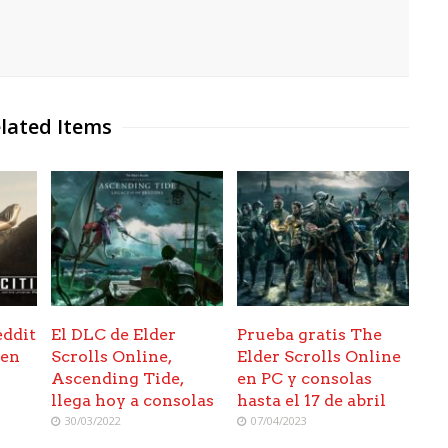
lated Items
eddit
El DLC de Elder
Prueba gratis The
zen
Scrolls Online,
Elder Scrolls Online
Ascending Tide,
en PC y consolas
llega hoy a consolas
hasta el 17 de abril
30/03/2022
07/04/2023