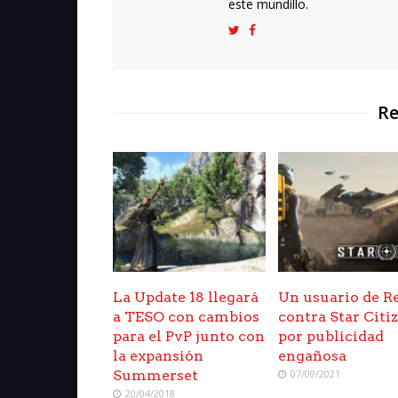
este mundillo.
Re
La Update 18 llegará
Un usuario de R
a TESO con cambios
contra Star Citi
para el PvP junto con
por publicidad
la expansión
engañosa
Summerset
07/09/2021
20/04/2018