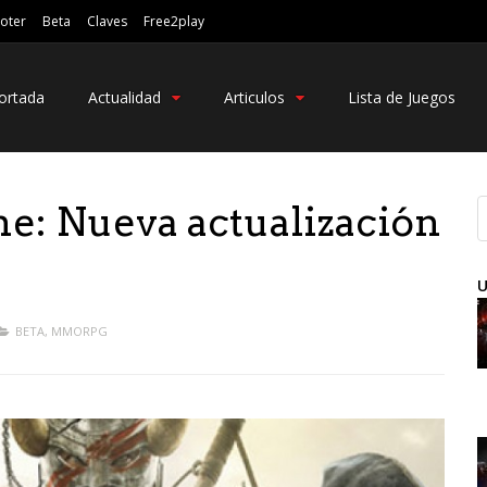
oter
Beta
Claves
Free2play
ortada
Actualidad
Articulos
Lista de Juegos
ne: Nueva actualización
U
BETA
,
MMORPG