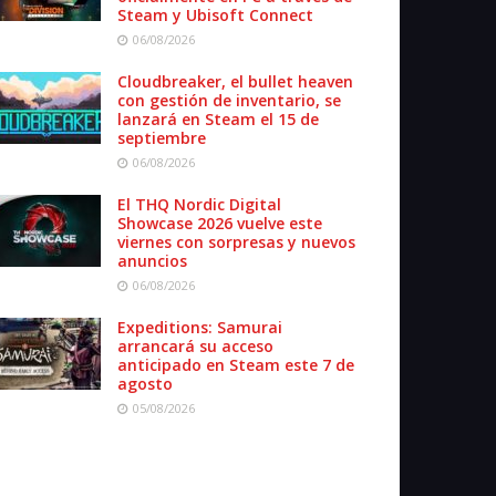
Steam y Ubisoft Connect
06/08/2026
Cloudbreaker, el bullet heaven
con gestión de inventario, se
lanzará en Steam el 15 de
septiembre
06/08/2026
El THQ Nordic Digital
Showcase 2026 vuelve este
viernes con sorpresas y nuevos
anuncios
06/08/2026
Expeditions: Samurai
arrancará su acceso
anticipado en Steam este 7 de
agosto
05/08/2026