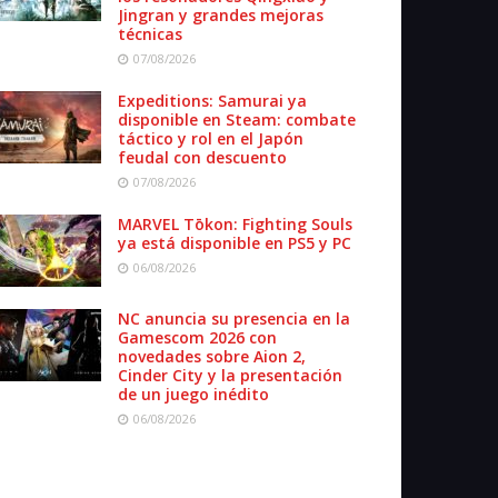
Jingran y grandes mejoras
técnicas
07/08/2026
Expeditions: Samurai ya
disponible en Steam: combate
táctico y rol en el Japón
feudal con descuento
07/08/2026
MARVEL Tōkon: Fighting Souls
ya está disponible en PS5 y PC
06/08/2026
NC anuncia su presencia en la
Gamescom 2026 con
novedades sobre Aion 2,
Cinder City y la presentación
de un juego inédito
06/08/2026