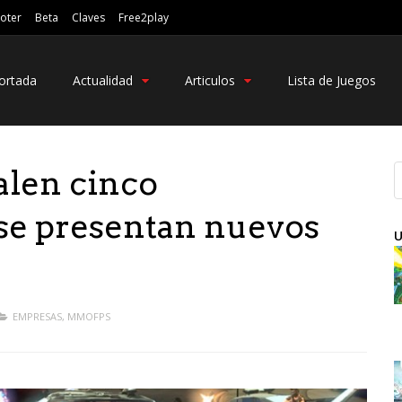
oter
Beta
Claves
Free2play
ortada
Actualidad
Articulos
Lista de Juegos
alen cinco
 se presentan nuevos
U
EMPRESAS
,
MMOFPS