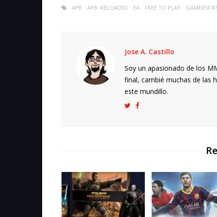
APB
APB: RELOADED
EA
FREE TO PLAY
GAMERSFIR
Jose A. Castillo
Soy un apasionado de los MMO
final, cambié muchas de las h
este mundillo.
Re