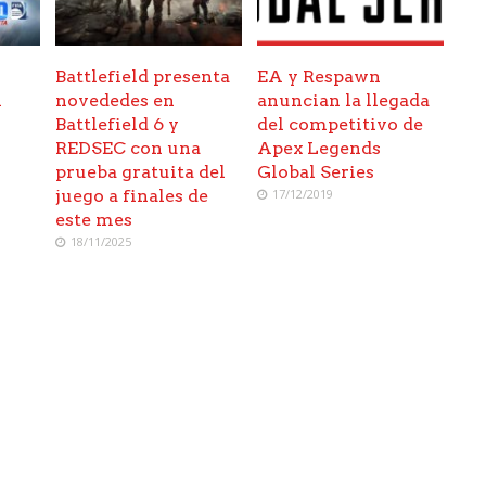
Battlefield presenta
EA y Respawn
n
novededes en
anuncian la llegada
Battlefield 6 y
del competitivo de
REDSEC con una
Apex Legends
prueba gratuita del
Global Series
juego a finales de
17/12/2019
este mes
18/11/2025