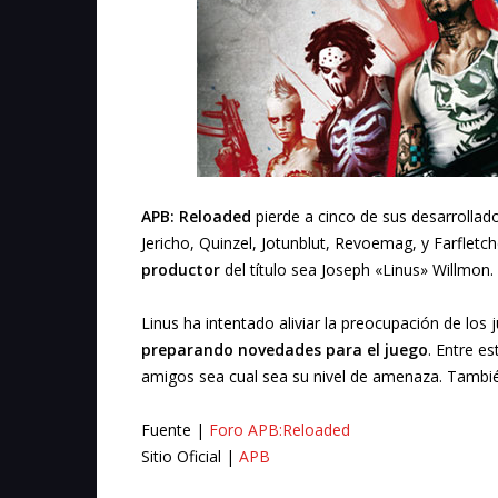
APB: Reloaded
pierde a cinco de sus desarrollad
Jericho, Quinzel, Jotunblut, Revoemag, y Farfletc
productor
del título sea Joseph «Linus» Willmon.
Linus ha intentado aliviar la preocupación de l
preparando novedades para el juego
. Entre e
amigos sea cual sea su nivel de amenaza. También 
Fuente |
Foro APB:Reloaded
Sitio Oficial |
APB