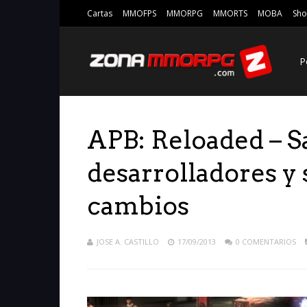
Cartas
MMOFPS
MMORPG
MMORTS
MOBA
Sho
P
APB: Reloaded – S
desarrolladores y
cambios
JOSE A. CASTILLO
17/09/2013
0 COMENTARIOS