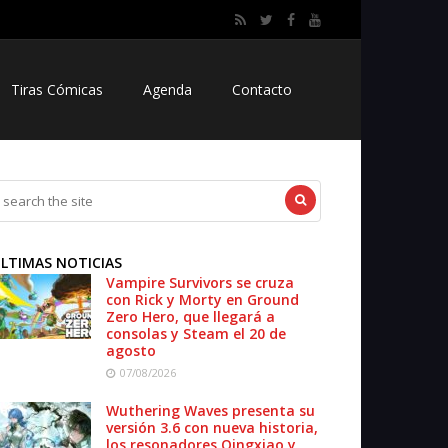
Tiras Cómicas
Agenda
Contacto
LTIMAS NOTICIAS
Vampire Survivors se cruza
con Rick y Morty en Ground
Zero Hero, que llegará a
consolas y Steam el 20 de
agosto
07/08/2026
Wuthering Waves presenta su
versión 3.6 con nueva historia,
los resonadores Qingxiao y