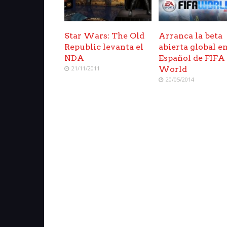
Star Wars: The Old
Arranca la beta
Republic levanta el
abierta global e
NDA
Español de FIFA
21/11/2011
World
20/05/2014