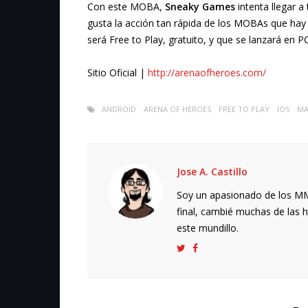
Con este MOBA,
Sneaky Games
intenta llegar 
gusta la acción tan rápida de los MOBAs que hay
será Free to Play, gratuito, y que se lanzará en P
Sitio Oficial |
http://arenaofheroes.com/
ANDROID
ARENA OF HEROES
FREE TO PLAY
IOS
MA
Jose A. Castillo
Soy un apasionado de los MMO
final, cambié muchas de las h
este mundillo.