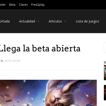
oter
Beta
Claves
Free2play
ortada
Actualidad
Articulos
Lista de Juegos
lega la beta abierta
BETA
,
MOBA
U