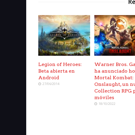
Re
Legion of Heroes:
Warner Bros. G
Beta abierta en
ha anunciado h
Android
Mortal Kombat:
27/06/2014
Onslaught, un n
Collection RPG 
móviles
18/10/2022