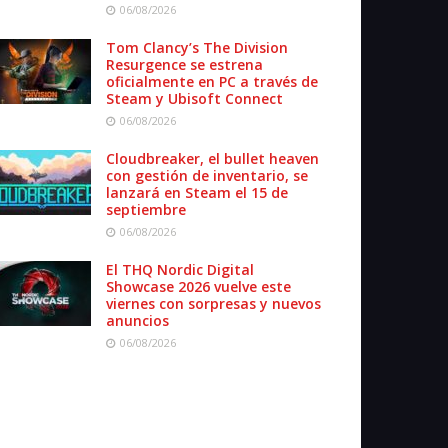
06/08/2026
Tom Clancy’s The Division
Resurgence se estrena
oficialmente en PC a través de
Steam y Ubisoft Connect
06/08/2026
Cloudbreaker, el bullet heaven
con gestión de inventario, se
lanzará en Steam el 15 de
septiembre
06/08/2026
El THQ Nordic Digital
Showcase 2026 vuelve este
viernes con sorpresas y nuevos
anuncios
06/08/2026