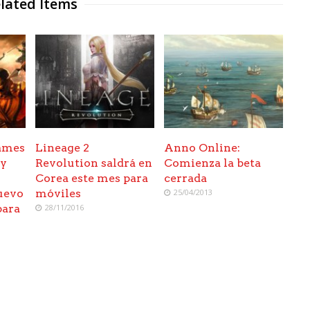
lated Items
ames
Lineage 2
Anno Online:
oy
Revolution saldrá en
Comienza la beta
Corea este mes para
cerrada
uevo
móviles
25/04/2013
para
28/11/2016