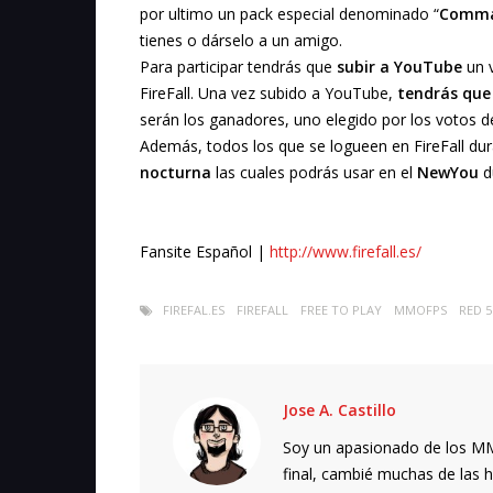
por ultimo un pack especial denominado “
Comman
tienes o dárselo a un amigo.
Para participar tendrás que
subir a YouTube
un v
FireFall. Una vez subido a YouTube,
tendrás que 
serán los ganadores, uno elegido por los votos d
Además, todos los que se logueen en FireFall du
nocturna
las cuales podrás usar en el
NewYou
d
Fansite Español |
http://www.firefall.es/
FIREFAL.ES
FIREFALL
FREE TO PLAY
MMOFPS
RED 5
Jose A. Castillo
Soy un apasionado de los MMO
final, cambié muchas de las h