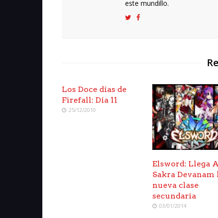
este mundillo.
Re
Los Doce días de
Firefall: Día 11
25/12/2010
Elsword: Llega A
Sakra Devanam 
nueva clase
secundaria
03/01/2014