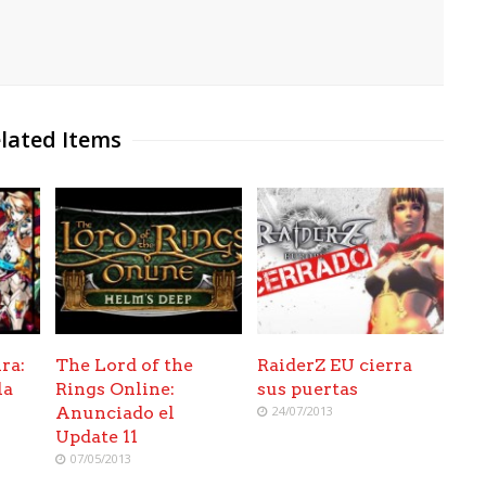
lated Items
ra:
The Lord of the
RaiderZ EU cierra
la
Rings Online:
sus puertas
Anunciado el
24/07/2013
Update 11
07/05/2013