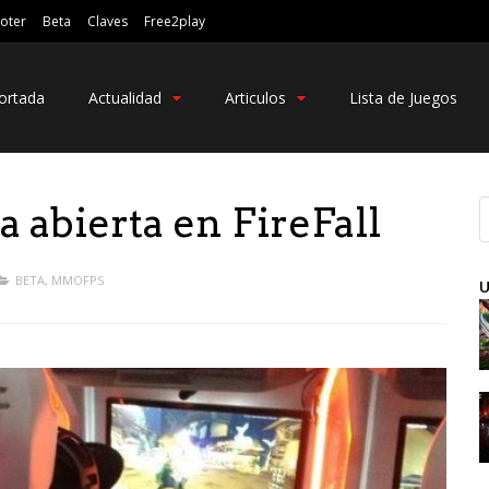
oter
Beta
Claves
Free2play
ortada
Actualidad
Articulos
Lista de Juegos
 abierta en FireFall
BETA
,
MMOFPS
U