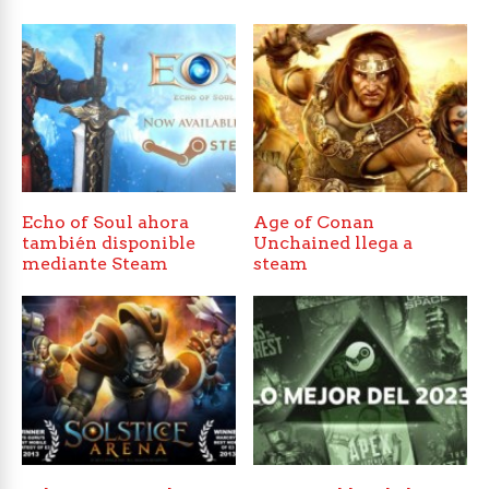
Echo of Soul ahora
Age of Conan
también disponible
Unchained llega a
mediante Steam
steam